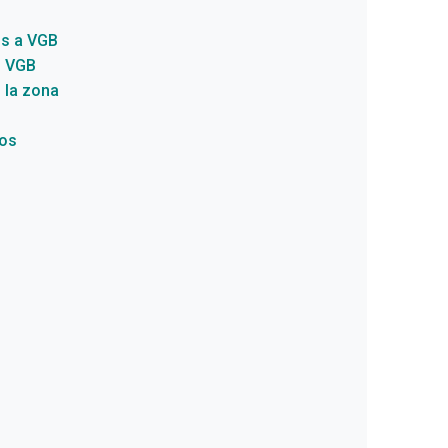
s a VGB
n VGB
 la zona
eos