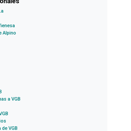
ionales
La
Vienesa
e Alpino
B
anas a VGB
 VGB
ios
a de VGB